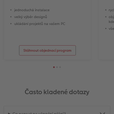
jednoduchá instalace
ryc
velký výběr designů
obj
kde
ukládání projektů na vašem PC
vše
Stáhnout objednací program
Často kladené dotazy
Co napsat na vánoční přání?