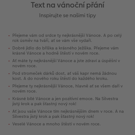
Text na vánoční přání
Inspirujte se našimi tipy
Přejeme vám od srdce ty nejkrásnější Vánoce. A po celý
rok úsměv na tváři, ať se vám vše vydaří.
Dobré jídlo do bříška a krásného Ježíška. Přejeme vám
krásné Vánoce a hodně štěstí v novém roce.
Ať máte ty nejkrásnější Vánoce a jste zdraví a úspěšní v
novém roce.
Pod stromeček dárků dost, ať váš kapr nemá žádnou
kost. A do nového roku štěstí do každého kroku.
Přejeme ty nejkrásnější Vánoce, hlavně ať se všem daří v
novém roce.
Krásné bílé Vánoce a jen pozitivní emoce. Na Silvestra
jistý krok a pak šťastný nový rok!
Ať jsou vaše Vánoce tím nejkrásnějším dnem v roce. A na
Silvestra jistý krok a pak šťastný nový rok!
Veselé Vánoce a mnoho štěstí v novém roce.