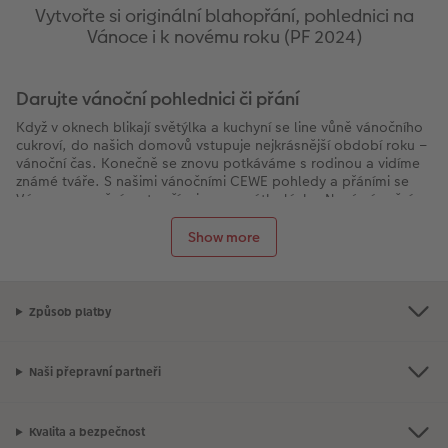
Vytvořte si originální blahopřání, pohlednici na
Vánoce i k novému roku (PF 2024)
Darujte vánoční pohlednici či přání
Když v oknech blikají světýlka a kuchyní se line vůně vánočního
cukroví, do našich domovů vstupuje nejkrásnější období roku –
vánoční čas. Konečně se znovu potkáváme s rodinou a vidíme
známé tváře. S našimi vánočními CEWE pohledy a přáními se
Vánoce promění na to, čím jsou – svátky lásky. Nové vánoční
přání může mít vícero podob, ať už jako velké skládací přání,
milý pozdrav nebo klasická pohlednice. Stačí si vybrat z více
Show more
než
600 designových šablon
od klasických až po moderní
extravagantní.
Naše speciální funkce filtrování vás jednoduše přivede
Způsob platby
k designu, který se pro nové přání k Vánocům přání hodí
nejvíce.
Stačí pár kliků
a dostanete se na výběr formátu,
designu, barvy a na výběr počtu fotografií. V případě, že si
sami netroufáte,
můžete se inspirovat
našimi tematickými
Naši přepravní partneři
designy. Ukažte díky vlastnoručně navrženému CEWE
blahopřání svým milovaným, že na ně myslíte i v čase Vánoc.
Vánoční přání či pohlednice s fotkou
Kvalita a bezpečnost