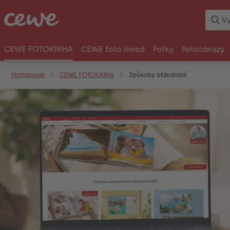
CEWE FOTOKNIHA
CEWE foto ihned
Fotky
Fotoobrazy
Homepage
CEWE FOTOKNIHA
Způsoby objednání