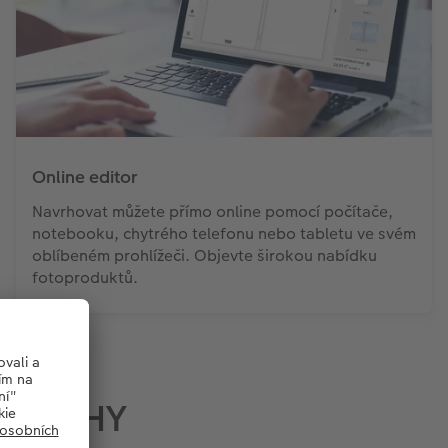
Online editor
Navrhovat můžete přímo online pomocí počítače,
notebooku, chytrého telefonu nebo tabletu ve svém
oblíbeném prohlížeči. Objevte širokou nabídku
fotoproduktů.
TOKNIHY