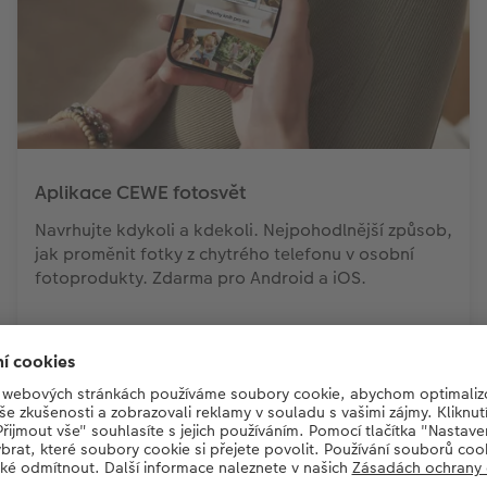
Aplikace CEWE fotosvět
Navrhujte kdykoli a kdekoli. Nejpohodlnější způsob,
jak proměnit fotky z chytrého telefonu v osobní
fotoprodukty. Zdarma pro Android a iOS.
způsob objednání CEWE FO