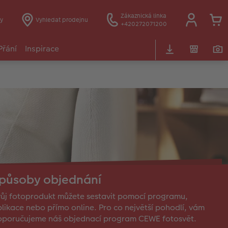
Zákaznická linka
y
Vyhledat prodejnu
+420272071200
Přání
Inspirace
působy objednání
ůj fotoprodukt můžete sestavit pomocí programu,
likace nebo přímo online. Pro co největší pohodlí, vám
oporučujeme náš objednací program CEWE fotosvět.