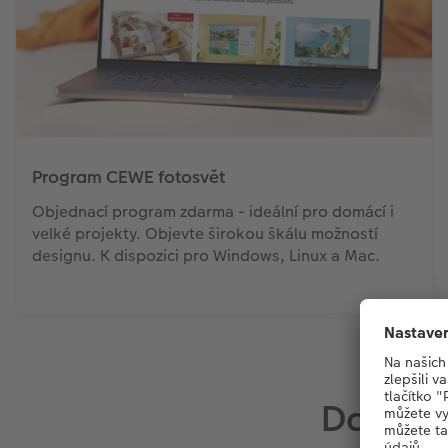
Program CEWE fotosvět
Objednací program zdarma - ideální pro domácí i
velké projekty. Objevte širokou škálu možností
designu. K dispozici pro Windows, Linux a Mac.
Další 