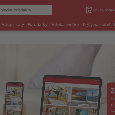
Stav objednávk
Fotoplakáty
Fotodárky
Fotokalendáře
Kryty na mobil
Z
Sv
ap
d