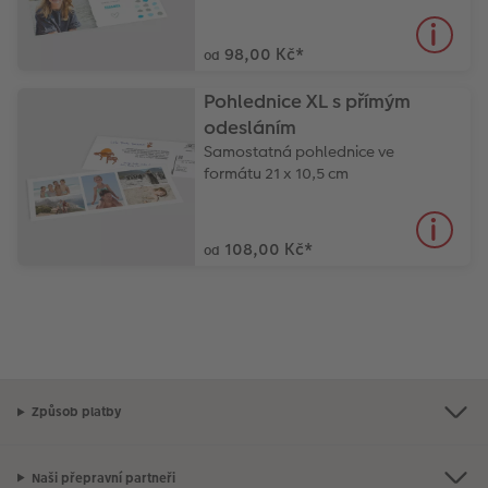
98,00 Kč
*
od
Pohlednice XL s přímým
odesláním
Samostatná pohlednice ve
formátu 21 x 10,5 cm
108,00 Kč
*
od
Způsob platby
Naši přepravní partneři