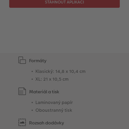
CEWE myPhotos
Novinky
Novinky
Formáty
Klasický: 14,8 x 10,4 cm
XL: 21 x 10,5 cm
Materiál a tisk
Laminovaný papír
Oboustranný tisk
Rozsah dodávky