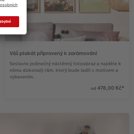
Váš plakát připravený k zarámování
Sestavte jedinečný nástěnný fotoobraz a najděte k
němu dokonalý rám, který bude ladit s motivem a
vybavením.
478,00 Kč
*
od