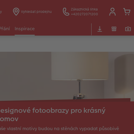
Zákaznická linka
y
Vyhledat prodejnu
+420272071200
Přání
Inspirace
esignové fotoobrazy pro krásný
omov
še vlastní motivy budou na stěnách vypadat působivě