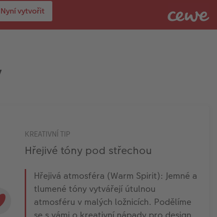
Nyní vytvořit
ý
KREATIVNÍ TIP
Hřejivé tóny pod střechou
Hřejivá atmosféra (Warm Spirit): Jemné a
tlumené tóny vytvářejí útulnou
atmosféru v malých ložnicích. Podělíme
se s vámi o kreativní nápady pro design