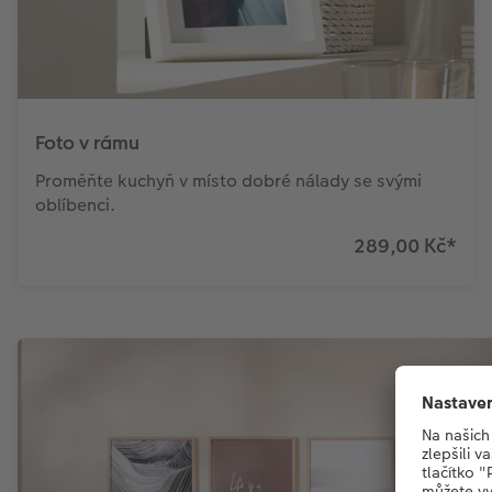
Foto v rámu
Proměňte kuchyň v místo dobré nálady se svými
oblíbenci.
289,00 Kč
*