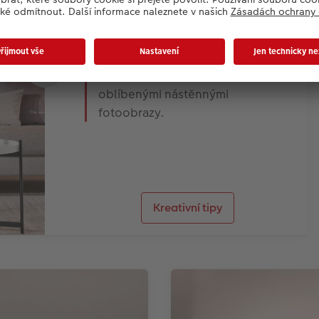
Ukážeme vám, jak můžete dát
svým stěnám nový design, nový
impuls. Zařiďte si obývací pokoj
ve stylu Japandi, Organic a Happy
- barvami, dekoracemi a
oblíbenými nástěnnými
fotoobrazy.
Kreativní tipy