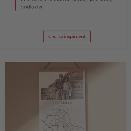
podkroví.
Chci se inspirovat