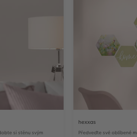
hexxas
obte si stěnu svým
Předveďte své oblíbené mo