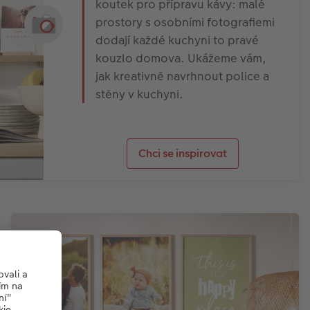
koutek pro přípravu kávy: malé
prostory s osobními fotografiemi
dodají každé kuchyni to pravé
kouzlo domova. Ukážeme vám,
jak kreativně navrhnout police a
stěny v kuchyni.
Chci se inspirovat