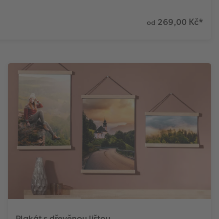
269,00 Kč
*
od
Plakát s dřevěnou lištou