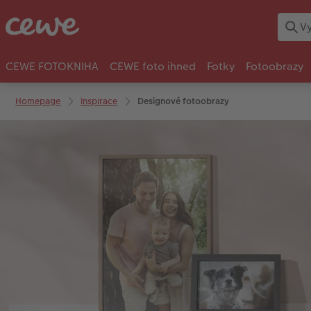
CEWE FOTOKNIHA
CEWE foto ihned
Fotky
Fotoobrazy
Homepage
Inspirace
Designové fotoobrazy