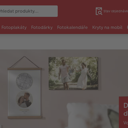
Stav objednávk
Fotoplakáty
Fotodárky
Fotokalendáře
Kryty na mobil
D
d
Va