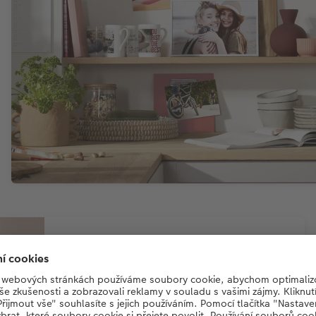
KREATIVNÍ TIP
1 pokoj, 3x jiný vzhled