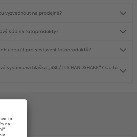
ku vyzvednout na prodejně?
evový kód na fotoprodukty?
ohu použít pro sestavení fotoproduktů?
ová systémová hláška „SSL/TLS HANDSHAKE“? Co to