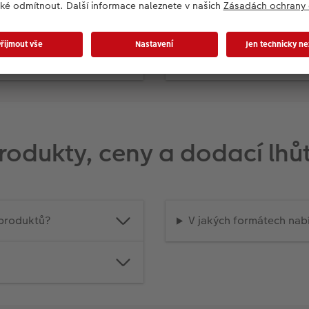
ělat?
Jak rychle budou mé fo
Jak dlouho bude trvat 
rodukty, ceny a dodací lhů
oproduktů?
V jakých formátech nab