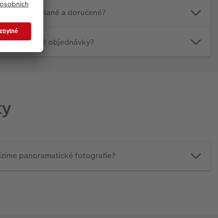
tografie vyvolané a doručené?
zpracování mé objednávky?
ty
ízíme panoramatické fotografie?