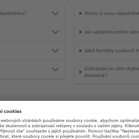
 objednávku?
Mohu si svou objednáv
Jak uplatním online sl
Jaké formáty souborů m
Zobrazuje se vám chyb
znamená?
Dodání a reklamace