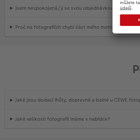
Jsem nespokojená/ý se svou objednávkou. Co mám d
Proč na fotografiích chybí část mého motivu?
P
Jaké jsou dodací lhůty, dopravné a balné u CEWE fot
Jaké velikosti fotografií máme v nabídce?