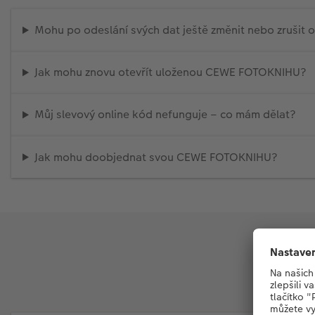
Mohu po odeslání svých dat ještě změnit nebo zrušit
Jak mohu znovu otevřít uloženou CEWE FOTOKNIHU?
Můj slevový online kód nefunguje – co mám dělat?
Jak mohu doobjednat svou CEWE FOTOKNIHU?