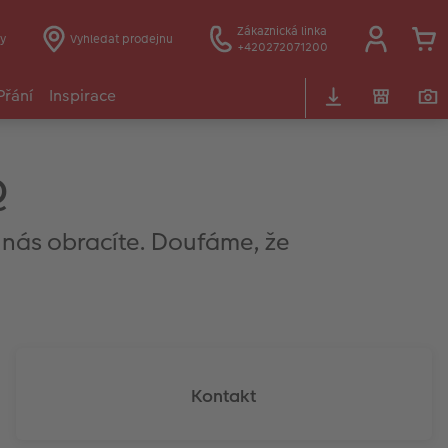
Zákaznická linka
y
Vyhledat prodejnu
+420272071200
Přání
Inspirace
Q
a nás obracíte. Doufáme, že
Kontakt