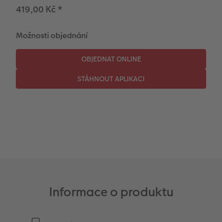
CEWE myPhotos
Novinky
419,00 Kč
*
Novinky
Možnosti objednání
Informace o produktu