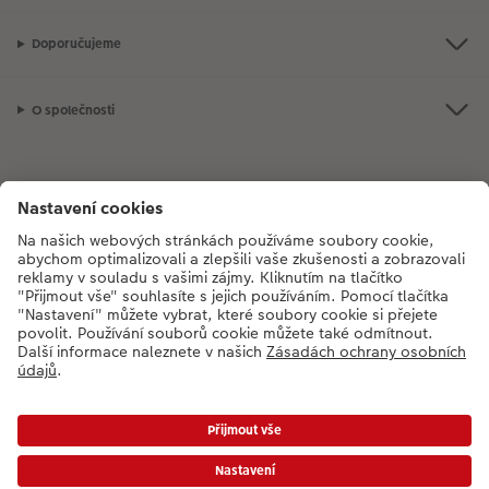
Doporučujeme
O společnosti
Máte-li jakékoli dotazy týkající se fotoproduktů nebo objednávek,
neváhejte nás kontaktovat:
+420272071200
[Po - Pá: 8:30 - 17:00 h]
*Uvedené ceny jsou doporučené prodejní ceny. Ke každé zakázce účtujeme jedno
dopravné a balné dle platného ceníku. Ceny jsou včetně DPH.
Ceny a dodací lhůty
|
VOP
|
Ochrana osobních údajů
|
Prohlášení o přístupnosti