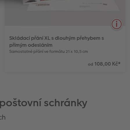
Skládací přání XL s dlouhým přehybem s
přímým odesláním
Samostatné přání ve formátu 21 x 10,5 cm
108,00 Kč
*
od
Vysoce kvalitní
Včetně obálek
Doručení po celé
digitální tisk
ČR
 poštovní schránky
Více informací
ch