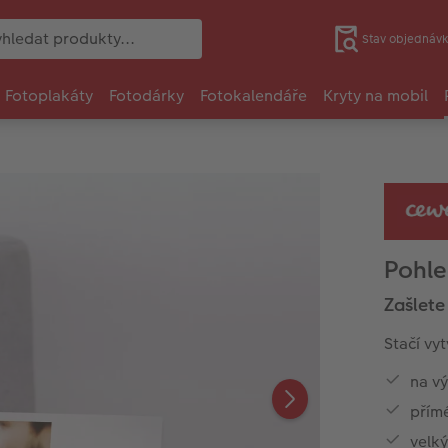
Stav objednávk
Fotoplakáty
Fotodárky
Fotokalendáře
Kryty na mobil
Pohle
Zašlete 
Stačí vy
na vý
přímé
velký