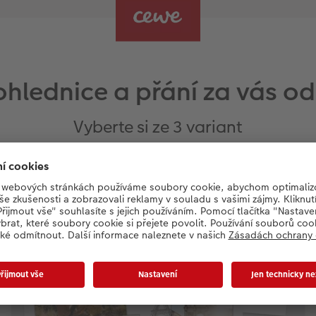
ohlednice a přání za vás o
Vyberte si ze 3 variant