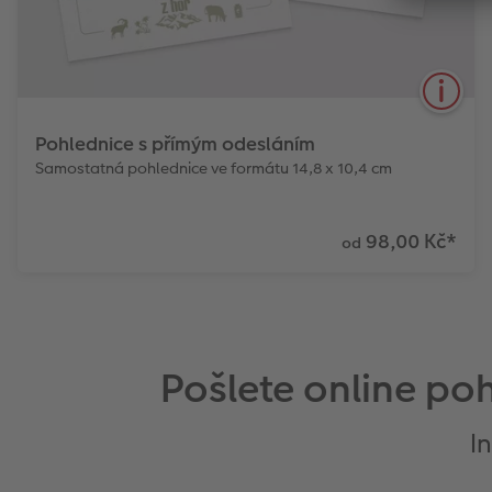
Pohlednice s přímým odesláním
Samostatná pohlednice ve formátu 14,8 x 10,4 cm
98,00 Kč
*
od
Vysoce kvalitní
Ochranná
Doručení po celé
digitální tisk
laminace
ČR
Pošlete online po
Perfektní jako malý dárek - pozdravy posílejte jako
pohlednici, aniž byste museli sami chodit na poštu.
I
Více informací