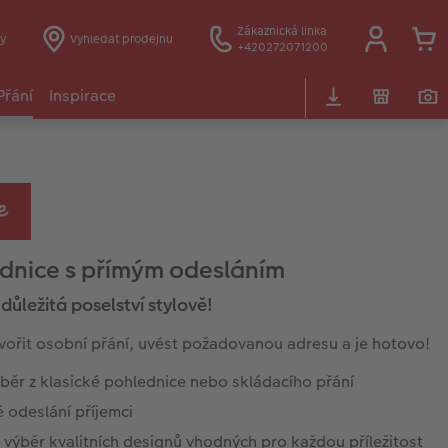
Zákaznická linka
y
Vyhledat prodejnu
+420272071200
Přání
Inspirace
dnice s přímým odesláním
důležitá poselství stylově!
tvořit osobní přání, uvést požadovanou adresu a je hotovo!
běr z klasické pohlednice nebo skládacího přání
 odeslání příjemci
 výběr kvalitních designů vhodných pro každou příležitost