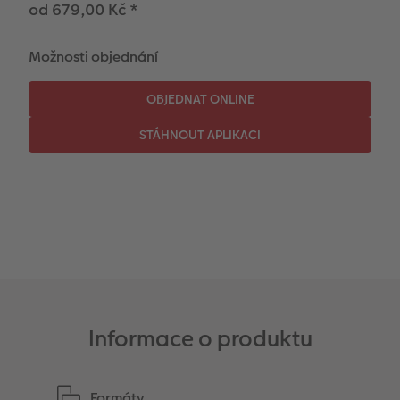
od 679,00 Kč
*
CEWE myPhotos
Novinky
Novinky
Možnosti objednání
Informace o produktu
Formáty