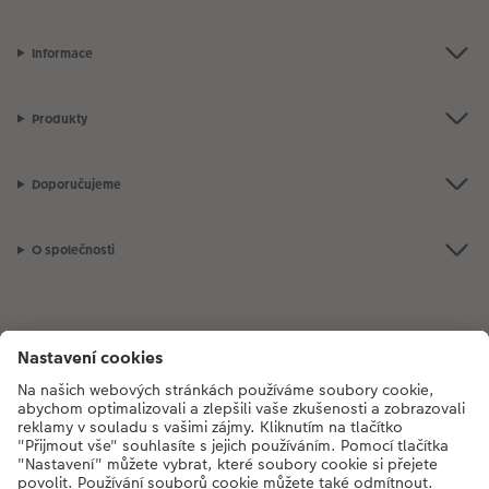
Informace
Produkty
Doporučujeme
O společnosti
Máte-li jakékoli dotazy týkající se fotoproduktů nebo objednávek,
neváhejte nás kontaktovat:
+420272071200
[Po - Pá: 8:30 - 17:00 h]