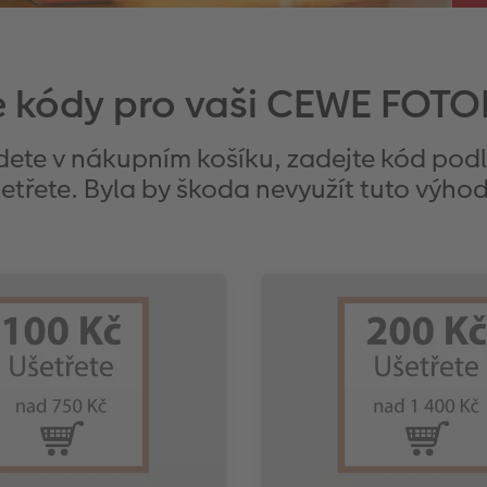
e kódy pro vaši CEWE FOT
dete v nákupním košíku, zadejte kód pod
etřete. Byla by škoda nevyužít tuto výho