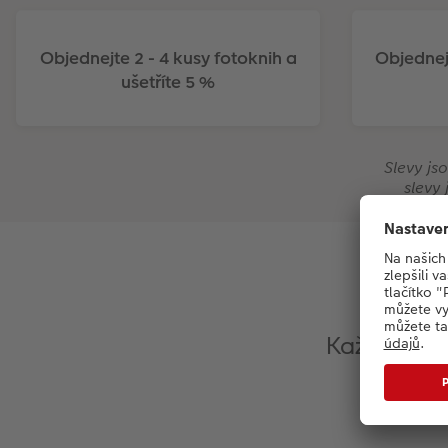
Objednejte 2 - 4 kusy fotoknih a
Objednejt
ušetříte 5 %
Slevy js
slevy
Každý den 