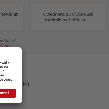
ů fotoknih
Objednejte 25 a více kusů
%
fotoknih a ušetříte 20 %
nožstevní
KNIHU
.
h zákazníků