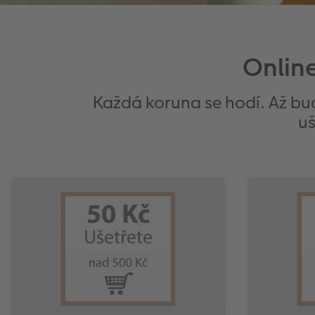
Onlin
Každá koruna se hodí. Až bu
uš