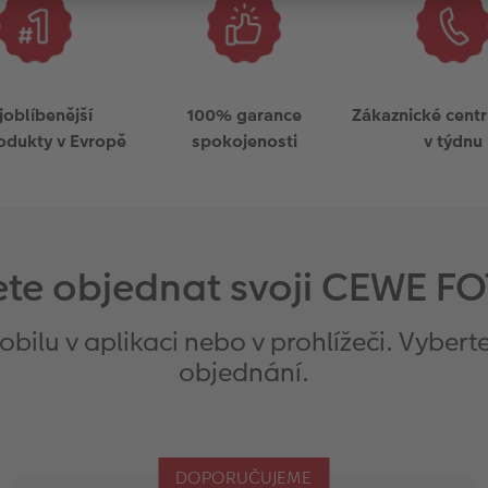
joblíbenější
100% garance
Zákaznické centr
odukty v Evropě
spokojenosti
v týdnu
ejete objednat svoji CEWE 
ilu v aplikaci nebo v prohlížeči. Vyberte
objednání.
DOPORUČUJEME