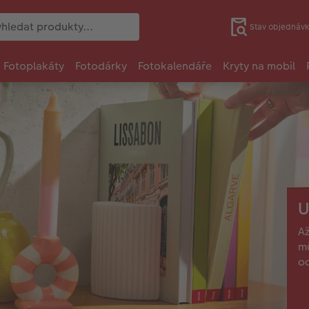
Stav objednávk
Fotoplakáty
Fotodárky
Fotokalendáře
Kryty na mobil
U
Až
mů
o