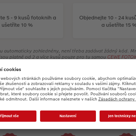
e 5 - 9 kusů fotoknih a
Objednejte 10 - 24 kus
ušetříte 10 %
a ušetříte 15 
ou automaticky zohledněny, není třeba zadávat žádný kód. M
 jsou platné od 2 a více kusů pouze pro tu samou
CEWE FOTO
Náš slib
děláme maximum pro spokojenost našic