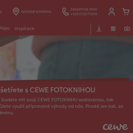
Zákaznická linka
y
Vyhledat prodejnu
+420272071200
Přání
Inspirace
šetřete s CEWE FOTOKNIHOU
 budete mít svoji CEWE FOTOKNIHU sestavenou, tak
žete využít připravené výhody od nás. Prostě jen tak, za
dměnu.