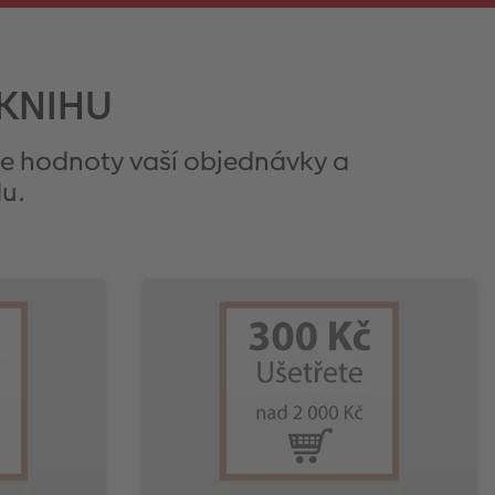
OKNIHU
le hodnoty vaší objednávky a
du.