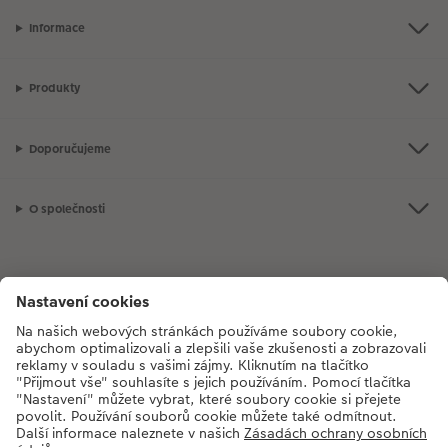
Informace
Produkty
Doporučujeme
O společnosti
Máte-li jakékoli dotazy týkající se fotoproduktů nebo objednávek,
neváhejte nás kontaktovat:
+420272071200
[Po - Pá: 8:30 - 17:00 h]