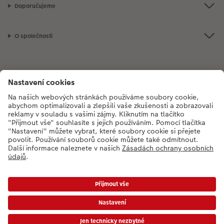
Doporučujeme
O společnosti
Máte-li jakékoli dotazy týkající se fotoproduktů nebo objednávek,
neváhejte nás kontaktovat:
+420272071200
[Po - Pá: 8:30 - 17:00 h]
*Uvedené ceny jsou doporučené prodejní ceny. Ke každé zakázce účtujeme jedno
dopravné a balné dle platného ceníku. Ceny jsou včetně DPH.
Ceny a dodací lhůty
|
VOP
|
Ochrana osobních údajů
|
Prohlášení o přístupnosti