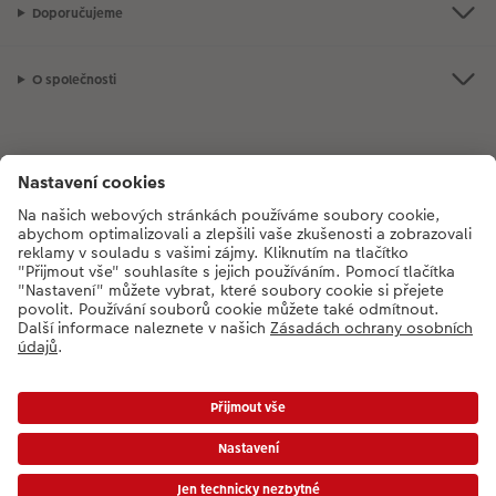
Doporučujeme
O společnosti
Máte-li jakékoli dotazy týkající se fotoproduktů nebo objednávek,
neváhejte nás kontaktovat:
+420272071200
[Po - Pá: 8:30 - 17:00 h]
*Uvedené ceny jsou doporučené prodejní ceny. Ke každé zakázce účtujeme jedno
dopravné a balné dle platného ceníku. Ceny jsou včetně DPH.
Ceny a dodací lhůty
|
VOP
|
Ochrana osobních údajů
|
Prohlášení o přístupnosti