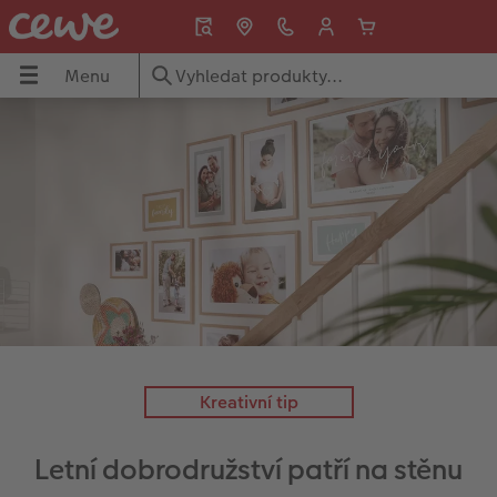
Menu
Menu
CEWE FOTOKNIHA
CEWE foto ihned
Fotky
Fotoobrazy
Fotoplakáty
Fotodárky
Fotokalendáře
Kryty na mobil
Přání
Inspirace
NIHA
ned
Přehled
Přehled
Přehled
Přehled
Přehled
Přehled
Přehled
Přehled
Přehled
Přehled
Formáty
Samolepky
Fotky premium
Foto na plátno
Plakát premium
Hrnky a láhve
Nástěnné fotokalendáře
Essential Case
Vánoční přání
Darujte lásku
Typy papíru
Retro mini
Fotky standard
Rámované fotoobrazy
Plakát s dřevěnou lištou
Puzzle z fotky
Stolní fotokalendáře
Advanced Case
Narozeninová přání
Kronika roku
Typy vazeb
Expresní tisk fotografií
Expresní tisk fotografií
XXL Retro Print
Plakát premium s vyříznutou fotografií
Textil
Plánovací fotokalendáře
Max Case
Svatební oznámení
Dárky k narozeninám
Způsoby objednání
CEWE foto ihned
Foto v rámu
hexxas
Plakát se znamením zvěrokruhu
Dekorace
Designové fotokalendáře
Smartflip
Karty s vloženou fotografií
Svatba
Kreativní tip
e
Designové doplňky
CEWE foto ihned s rámečkem
Velké formáty
Plastová deska
Streetmap plakát
Faber-Castell
CEWE myPhotos
PopGrip
Skládací přání
Nápady na dárky
Letní dobrodružství patří na stěnu