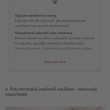
Tipy pro zavěšení na okraj
Existuje několik způsobů, jak implementovat
zavěšení hran ve vaší domácnosti:
Schodišťové zábradlí jako orientace
Pokud chcete na stěnu schodiště pověsit rodinné
fotografie, použijte zábradlí schodiště jako
orientační prvek. Srovnejte spodní okraje pláten
se sklonem zábradlí, jako v našem příkladu.
Jednotné formáty
Zobrazit více
Ty jsou u tohoto typu zavěšení stejně důležité
jako dodržení rozestupů mezi fotografiemi.
Doporučujeme pracovat s vodováhou a lepicí
páskou z malířských potřeb - než zatlučete první
hřebík do zdi.
2. Petrohradské (salónní) zavěšení - dokonalý
nepořádek