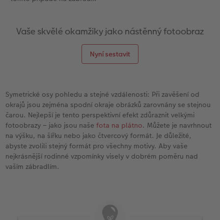
Vaše skvělé okamžiky jako nástěnný fotoobraz
Nyní sestavit
Symetrické osy pohledu a stejné vzdálenosti: Při zavěšení od
okrajů jsou zejména spodní okraje obrázků zarovnány se stejnou
čarou. Nejlepší je tento perspektivní efekt zdůraznit velkými
fotoobrazy – jako jsou naše
fota na plátno
. Můžete je navrhnout
na výšku, na šířku nebo jako čtvercový formát. Je důležité,
abyste zvolili stejný formát pro všechny motivy. Aby vaše
nejkrásnější rodinné vzpomínky visely v dobrém poměru nad
vaším zábradlím.