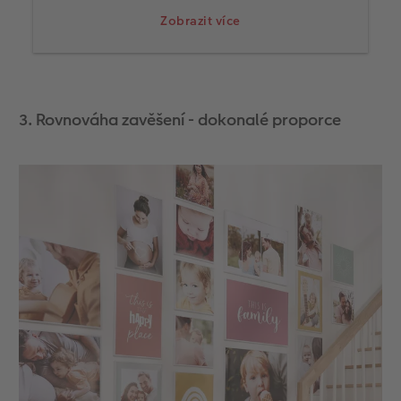
kolem centrálního prvku. Ve většině případů jsou
Zobrazit více
formáty na výšku a na šířku vzájemně
kombinovány. Konečné úpravy jsou zajištěny
identickými vizuálními prvky, jako jsou obrazové
rámy v tónech dřeva nebo pasparty ve stejné
barvě, aby vytvořily kreativní strukturu, která je
3. Rovnováha zavěšení - dokonalé proporce
srozumitelná pro oko.