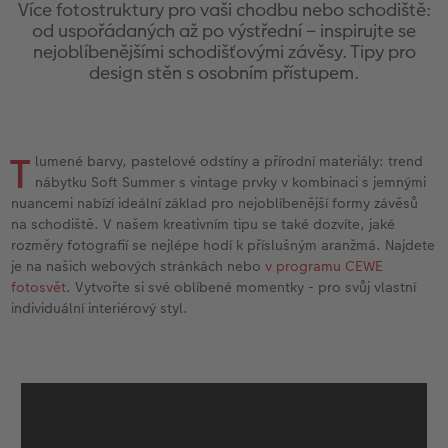
l
Ukázky fotoknih
CEWE foto ihned s textem
CEWE foto ihned
Akrylové sklo
Fotokoláž k výročí
Hry
Novinky
Cardholder
Pohlednice s přímým odesláním
Cestování
Více fotostruktury pro vaši chodbu nebo schodiště:
od uspořádaných až po výstřední – inspirujte se
nejoblíbenějšími schodišťovými závěsy. Tipy pro
Povrchová úprava
CEWE foto ihned s designem
Little Prints
Hliníková deska
Plakát s vyříznutou fotografií
Domácí mazlíčci
CEWE myPhotos
Karty
Inspirace pro váš domov
design stěn s osobním přístupem.
Garance spokojenosti
Filmový pás
Průkazové foto
Foto na dřevě
Škola a kancelář
Novinky
Pohlednice
DIY
CEWE myPhotos
CEWE přání na počkání
Fotobox
Gallery Print
Art Prints
Dětská přání
Fototipy
T
lumené barvy, pastelové odstíny a přírodní materiály: trend
nábytku Soft Summer s vintage prvky v kombinaci s jemnými
Art Collection
Fotosety ihned
Art Prints
Svatební cedule
Dárková krabička
Další události
Designové fotoobrazy
nuancemi nabízí ideální základ pro nejoblíbenější formy závěsů
na schodiště. V našem kreativním tipu se také dozvíte, jaké
rozměry fotografií se nejlépe hodí k příslušným aranžmá. Najdete
Novinky
Vícedílné fotografie ihned
Rámy
Vícedílné obrazy
CEWE FOTOKNIHA dětská
CEWE myPhotos
Fotografické soutěže
ika
je na našich webových stránkách nebo
v programu CEWE
fotosvět
. Vytvořte si své oblíbené momentky - pro svůj vlastní
Svatební fotokniha
Velké formáty ihned
Samolepky z fotky
Fotokoláž
CEWE myPhotos
individuální interiérový styl.
Koláž ihned
Digitalizace
CEWE myPhotos
Novinky
CEWE myPhotos
Novinky
Novinky