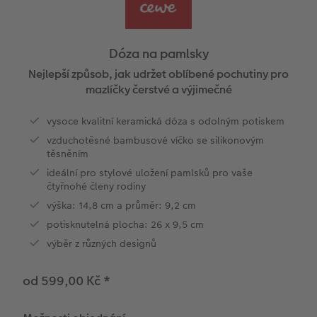
l
Ukázky fotoknih
CEWE foto ihned s textem
CEWE foto ihned
Akrylové sklo
Fotokoláž k výročí
Hry
Novinky
Cardholder
Pohlednice s přímým odesláním
Cestování
Povrchová úprava
CEWE foto ihned s designem
Little Prints
Hliníková deska
Plakát s vyříznutou fotografií
Domácí mazlíčci
CEWE myPhotos
Karty
Inspirace pro váš domov
Dóza na pamlsky
Garance spokojenosti
Filmový pás
Průkazové foto
Foto na dřevě
Škola a kancelář
Novinky
Pohlednice
DIY
Nejlepší způsob, jak udržet oblíbené pochutiny pro
mazlíčky čerstvé a výjimečné
CEWE myPhotos
CEWE přání na počkání
Fotobox
Gallery Print
Art Prints
Dětská přání
Fototipy
vysoce kvalitní keramická dóza s odolným potiskem
vzduchotěsné bambusové víčko se silikonovým
Art Collection
Fotosety ihned
Art Prints
Svatební cedule
Dárková krabička
Další události
Designové fotoobrazy
těsněním
ideální pro stylové uložení pamlsků pro vaše
Novinky
Vícedílné fotografie ihned
Rámy
Vícedílné obrazy
CEWE FOTOKNIHA dětská
CEWE myPhotos
Fotografické soutěže
ika
čtyřnohé členy rodiny
výška: 14,8 cm a průměr: 9,2 cm
Svatební fotokniha
Velké formáty ihned
Samolepky z fotky
Fotokoláž
CEWE myPhotos
potisknutelná plocha: 26 x 9,5 cm
Koláž ihned
Digitalizace
CEWE myPhotos
Novinky
výběr z různých designů
CEWE myPhotos
Novinky
od 599,00 Kč
*
Novinky