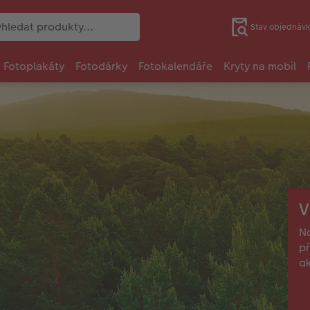
Stav objednávk
Fotoplakáty
Fotodárky
Fotokalendáře
Kryty na mobil
V
Na
př
ak