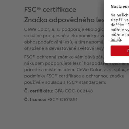
FSC® certifikace
Značka odpovědného lesnictví
CeWe Color, a. s. podporuje ekologicky šetrné,
sociálně prospěšné a ekonomicky životaschopné
obhospodařování lesů, a tím napomáhá chránit
ohrožené a devastované světové lesy.
FSC® ochranná známka vám dává záruku, že svý
nákupem podporujete lesní hospodaření šetrné 
přírodě a místním lidem. CeWe Color, a. s. splňuj
podmínky FSC® certifikace a ochrannou značku
používá v souladu s FSC® standardem.
Č. certifikátu
: GFA-COC-002148
Č. licence:
FSC® C101851