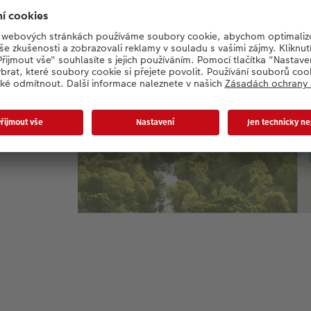
m
k
e