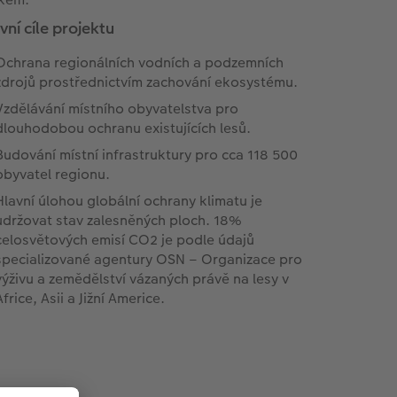
vní cíle projektu
Ochrana regionálních vodních a podzemních
zdrojů prostřednictvím zachování ekosystému.
Vzdělávání místního obyvatelstva pro
dlouhodobou ochranu existujících lesů.
Budování místní infrastruktury pro cca 118 500
obyvatel regionu.
Hlavní úlohou globální ochrany klimatu je
udržovat stav zalesněných ploch. 18%
celosvětových emisí CO2 je podle údajů
specializované agentury OSN – Organizace pro
výživu a zemědělství vázaných právě na lesy v
Africe, Asii a Jižní Americe.