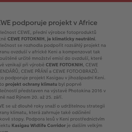
WE podporuje projekt v Africe
lečnost CEWE, přední výrobce fotoproduktů
tně
CEWE FOTOKNIH
,
je klimaticky neutrální
.
lečnost se rozhodla podpořit rozsáhlý projekt na
ranu ovzduší v africké Keni a kompenzovat tak
ouštěné určité množství emisí do ovzduší, které
vě vznikají při výrobě
CEWE FOTOKNIH
, CEWE
ENDÁŘŮ, CEWE PŘÁNÍ a CEWE FOTOOBRAZŮ.
to podporuje projekt Kasigau v jihozápadní Keni.
to
projekt ochrany klimatu
byl poprvé
lečností představen na výstavě Photokina 2016 v
íně nad Rýnem 20. až 25. září.
E se už dlouhé roky snaží o udržitelnou strategii
rany klimatu, která zahrnuje také odčinění
íkové stopy. Podpora lesů v Keni prostřednictvím
jektu
Kasigau Wldlife Corridor
je dalším velkým
kem.