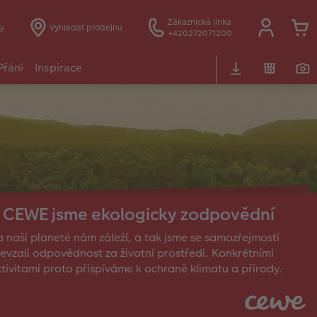
Zákaznická linka
y
Vyhledat prodejnu
+420272071200
Přání
Inspirace
 CEWE jsme ekologicky zodpovědní
 naší planetě nám záleží, a tak jsme se samozřejmostí
evzali odpovědnost za životní prostředí. Konkrétními
tivitami proto přispíváme k ochraně klimatu a přírody.