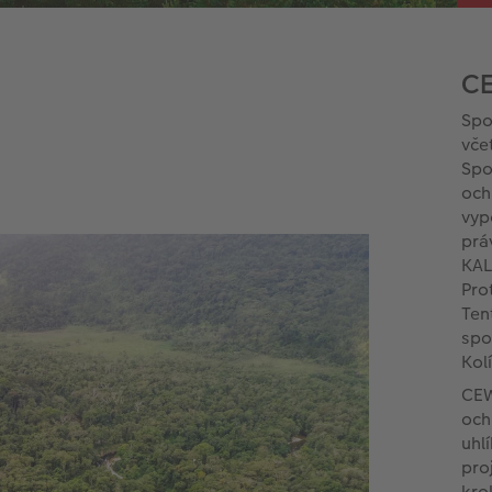
CE
Spo
vče
Spo
och
vyp
prá
KAL
Pro
Ten
spo
Kol
CEW
och
uhl
pro
kro