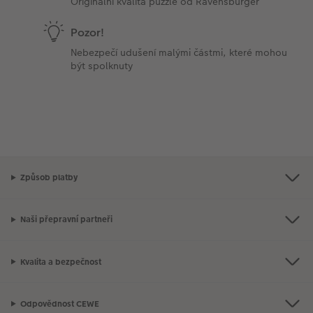
Originální kvalita puzzle od Ravensburger
Pozor!
Nebezpečí udušení malými částmi, které mohou
být spolknuty
Způsob platby
Naši přepravní partneři
Kvalita a bezpečnost
Odpovědnost CEWE