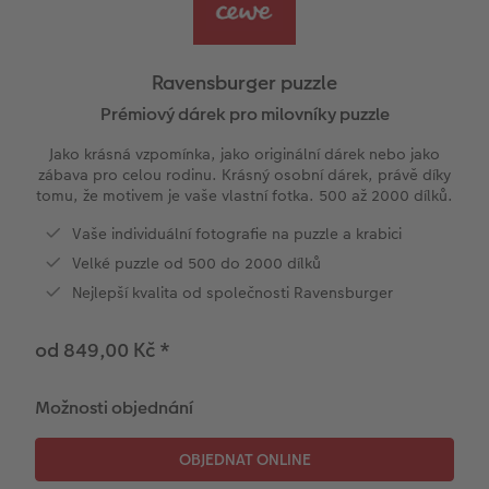
l
Ukázky fotoknih
CEWE foto ihned s textem
CEWE foto ihned
Akrylové sklo
Fotokoláž k výročí
Novinky
Cardholder
Pohlednice s přímým odesláním
Cestování
Hry
Povrchová úprava
CEWE foto ihned s designem
Little Prints
Hliníková deska
Plakát s vyříznutou fotografií
Domácí mazlíčci
CEWE myPhotos
Karty
Inspirace pro váš domov
Ravensburger puzzle
Garance spokojenosti
Filmový pás
Průkazové foto
Foto na dřevě
Škola a kancelář
Novinky
Pohlednice
DIY
Prémiový dárek pro milovníky puzzle
Jako krásná vzpomínka, jako originální dárek nebo jako
CEWE myPhotos
CEWE přání na počkání
Fotobox
Gallery Print
Art Prints
Dětská přání
Fototipy
zábava pro celou rodinu. Krásný osobní dárek, právě díky
tomu, že motivem je vaše vlastní fotka. 500 až 2000 dílků.
Art Collection
Fotosety ihned
Art Prints
Svatební cedule
Dárková krabička
Další události
Designové fotoobrazy
Vaše individuální fotografie na puzzle a krabici
Velké puzzle od 500 do 2000 dílků
Novinky
Vícedílné fotografie ihned
Rámy
Vícedílné obrazy
CEWE FOTOKNIHA dětská
CEWE myPhotos
Fotografické soutěže
ika
Nejlepší kvalita od společnosti Ravensburger
Svatební fotokniha
Velké formáty ihned
Samolepky z fotky
Fotokoláž
CEWE myPhotos
od 849,00 Kč
*
Koláž ihned
Digitalizace
CEWE myPhotos
Novinky
Možnosti objednání
CEWE myPhotos
Novinky
Novinky