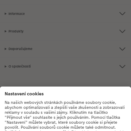
Informace
Produkty
Doporučujeme
O společnosti
Máte-li jakékoli dotazy týkající se fotoproduktů nebo objednávek,
neváhejte nás kontaktovat:
+420272071200
[Po - Pá: 8:30 - 17:00 h]