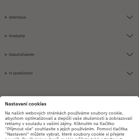
Informace
Produkty
Doporučujeme
O společnosti
Máte-li jakékoli dotazy týkající se fotoproduktů nebo objednávek,
neváhejte nás kontaktovat:
+420272071200
[Po - Pá: 8:30 - 17:00 h]