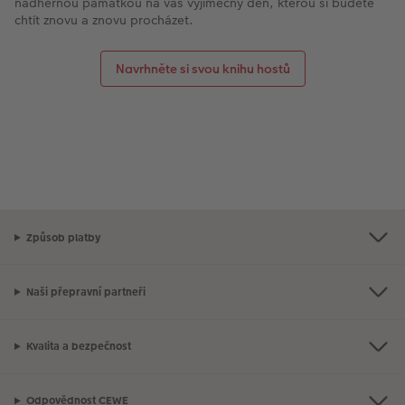
nádhernou památkou na váš výjimečný den, kterou si budete
chtít znovu a znovu procházet.
Navrhněte si svou knihu hostů
Způsob platby
Naši přepravní partneři
Kvalita a bezpečnost
Odpovědnost CEWE