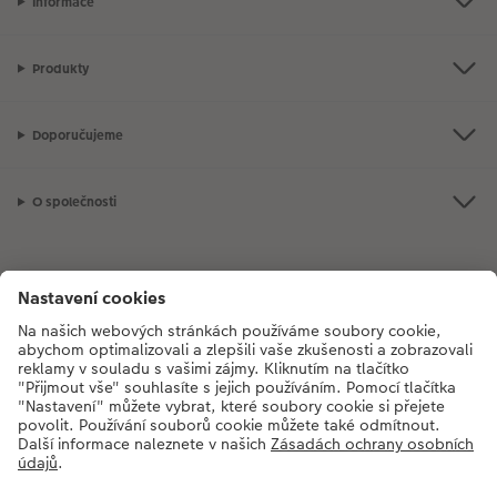
Informace
Produkty
Doporučujeme
O společnosti
Máte-li jakékoli dotazy týkající se fotoproduktů nebo objednávek,
neváhejte nás kontaktovat:
+420272071200
[Po - Pá: 8:30 - 17:00 h]