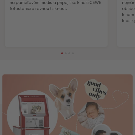
na paměťovém médiu a připojit se k naší CEWE
nejnár
fotostanici a rovnou tisknout.
oblíbe
k nám 
klasik