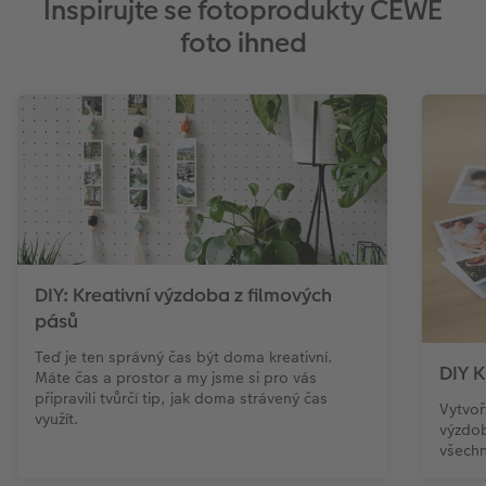
Inspirujte se fotoprodukty CEWE
foto ihned
DIY: Kreativní výzdoba z filmových
pásů
Teď je ten správný čas být doma kreativní.
DIY K
Máte čas a prostor a my jsme si pro vás
připravili tvůrčí tip, jak doma strávený čas
Vytvoř
využít.
výzdob
všechn