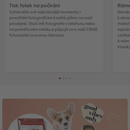
Tisk fotek na počkání
Ráme
Vytiskněte své nejkrásnější momenty v
Neodch
prvotřídní fotografické kvalitě přímo na naší
ji okr
prodejně. Stačí mít fotografie v telefonu nebo
materi
na paměťovém médiu a připojit se k naší CEWE
nejnár
fotostanici a rovnou tisknout.
oblíbe
k nám 
klasik