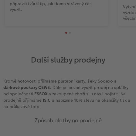
připravili tvůrčí tip, jak doma strávený čas
Vytvoř
využít.
výzdob
všechn
Další služby prodejny
Kromě hotovosti přijímáme platební karty, šeky Sodexo a
dárkové poukazy CEWE
. Dále je možné využít prodej na splátky
od společnosti
ESSOX
a zakoupené zboží si u nás i pojistit. Na
prodejně přijímáme
ISIC
a nabízíme 10% slevu na okamžitý tisk a
na průkazové foto.
Způsob platby na prodejně