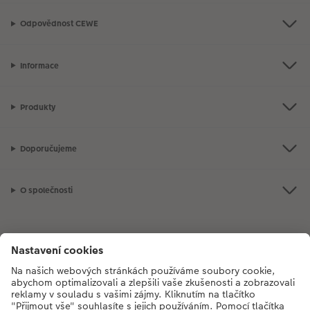
Odpovědnost CEWE
Informace
Produkty
Doporučujeme
O společnosti
Máte-li jakékoli dotazy týkající se fotoproduktů nebo objednávek,