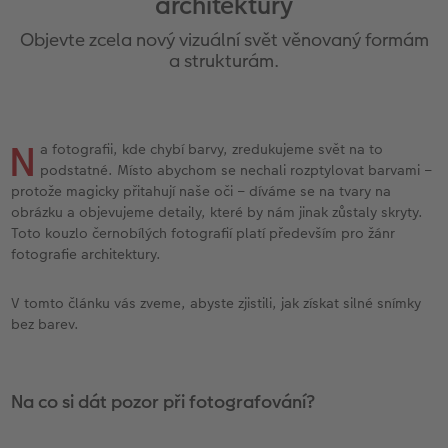
architektury
l
Ukázky fotoknih
CEWE foto ihned s textem
CEWE foto ihned
Akrylové sklo
Fotokoláž k výročí
Hry
Novinky
Cardholder
Pohlednice s přímým odesláním
Cestování
Objevte zcela nový vizuální svět věnovaný formám
Povrchová úprava
CEWE foto ihned s designem
Little Prints
Hliníková deska
Plakát s vyříznutou fotografií
Domácí mazlíčci
CEWE myPhotos
Karty
Inspirace pro váš domov
a strukturám.
Garance spokojenosti
Filmový pás
Průkazové foto
Foto na dřevě
Škola a kancelář
Novinky
Pohlednice
DIY
N
a fotografii, kde chybí barvy, zredukujeme svět na to
CEWE myPhotos
CEWE přání na počkání
Fotobox
Gallery Print
Art Prints
Dětská přání
Fototipy
podstatné. Místo abychom se nechali rozptylovat barvami –
protože magicky přitahují naše oči – díváme se na tvary na
Art Collection
Fotosety ihned
Art Prints
Svatební cedule
Dárková krabička
Další události
Designové fotoobrazy
obrázku a objevujeme detaily, které by nám jinak zůstaly skryty.
Toto kouzlo černobílých fotografií platí především pro žánr
Novinky
Vícedílné fotografie ihned
Rámy
Vícedílné obrazy
CEWE FOTOKNIHA dětská
CEWE myPhotos
Fotografické soutěže
fotografie architektury.
ika
Svatební fotokniha
Velké formáty ihned
Samolepky z fotky
Fotokoláž
CEWE myPhotos
V tomto článku vás zveme, abyste zjistili, jak získat silné snímky
bez barev.
Koláž ihned
Digitalizace
CEWE myPhotos
Novinky
CEWE myPhotos
Novinky
Na co si dát pozor při fotografování?
Novinky