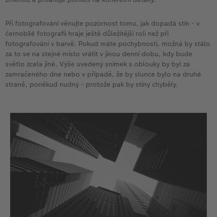
Při fotografování věnujte pozornost tomu, jak dopadá stín - v
černobílé fotografii hraje ještě důležitější roli než při
fotografování v barvě. Pokud máte pochybnosti, možná by stálo
za to se na stejné místo vrátit v jinou denní dobu, kdy bude
světlo zcela jiné. Výše uvedený snímek s oblouky by byl za
zamračeného dne nebo v případě, že by slunce bylo na druhé
straně, poněkud nudný - protože pak by stíny chyběly.