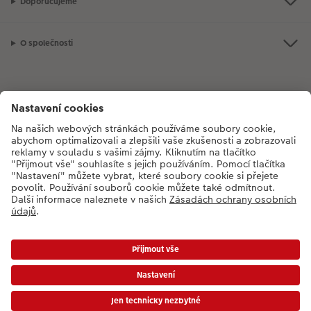
Doporučujeme
O společnosti
Máte-li jakékoli dotazy týkající se fotoproduktů nebo objednávek,
neváhejte nás kontaktovat:
+420272071200
[Po - Pá: 8:30 - 17:00 h]
*Uvedené ceny jsou doporučené prodejní ceny. Ke každé zakázce účtujeme jedno
dopravné a balné dle platného ceníku. Ceny jsou včetně DPH.
Ceny a dodací lhůty
|
VOP
|
Ochrana osobních údajů
|
Prohlášení o přístupnosti