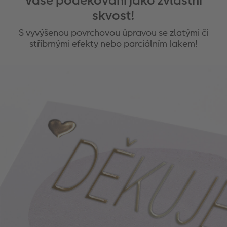
Vaše poděkování jako zvláštní
skvost!
S vyvýšenou povrchovou úpravou se zlatými či
stříbrnými efekty nebo parciálním lakem!