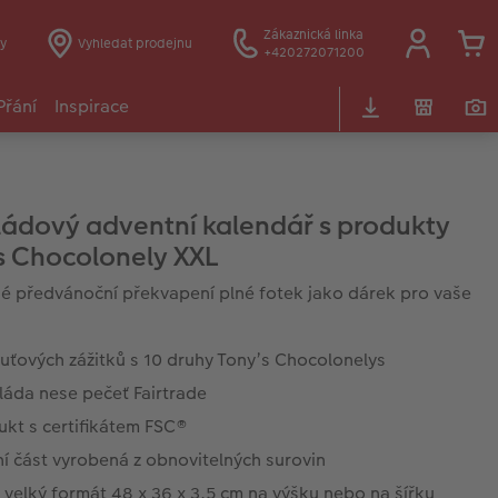
Zákaznická linka
y
Vyhledat prodejnu
+420272071200
Přání
Inspirace
ádový adventní kalendář s produkty
s Chocolonely XXL
é předvánoční překvapení plné fotek jako dárek pro vaše
uťových zážitků s 10 druhy Tony’s Chocolonelys
láda nese pečeť Fairtrade
ukt s certifikátem FSC®
ní část vyrobená z obnovitelných surovin
 velký formát 48 x 36 x 3,5 cm na výšku nebo na šířku