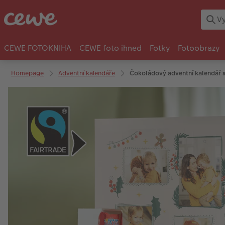
CEWE FOTOKNIHA
CEWE foto ihned
Fotky
Fotoobrazy
Homepage
Adventní kalendáře
Čokoládový adventní kalendář 