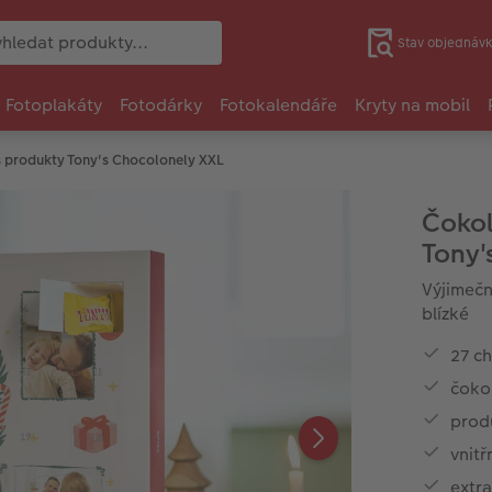
Stav objednávk
Fotoplakáty
Fotodárky
Fotokalendáře
Kryty na mobil
s produkty Tony's Chocolonely XXL
Čokol
Tony'
Výjimečn
blízké
27 ch
čoko
prod
vnitř
extra