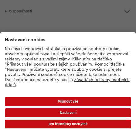
O společnosti
Máte-li jakékoli dotazy týkající se fotoproduktů nebo objednávek,
neváhejte nás kontaktovat:
+420272071200
[Po - Pá: 8:30 - 17:00 h]
*Uvedené ceny jsou doporučené prodejní ceny. Ke každé zakázce účtujeme jedno
dopravné a balné dle platného ceníku. Ceny jsou včetně DPH.
Ceny a dodací lhůty
|
VOP
|
Ochrana osobních údajů
|
Prohlášení o přístupnosti